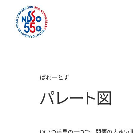
ぱれーとず
パレート図
QC7つ道具の一つで、問題の大き