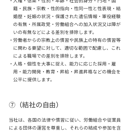
人権・信条・性別・年齢・社会的身分・門地・国
籍・民族・宗教・性的指向・性同一性と性表現・結
婚歴・妊娠の状況・保護された遺伝情報・軍役経験
の有無・所属政党・労働組合への加入状況又は障が
いの有無などによる差別を排除します。
労働者からの宗教上の慣習や民族上の特有の慣習等
に関わる要望に対して、適切な範囲で配慮し、これ
による職場での差別を排除します。
人格・個性を大事に捉え、能力に応じた採用・雇
用・能力開発・教育・昇給・昇進昇格などの機会を
公平に提供します。
⑦（結社の自由）
当社は、各国の法律や慣習に従い、労働組合や従業員
による団体の運営を尊重し、それらの結成や参加を含