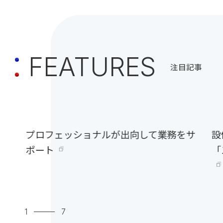
F
E
A
T
U
R
E
S
注目記事
プロフェッショナルが出向して業務をサ
設
ポート
「
1
7