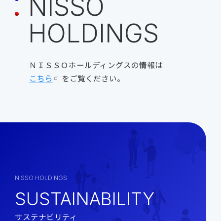
N
I
S
S
O
H
O
L
D
I
N
G
S
ＮＩＳＳＯホールディングスの情報は
こちら
をご覧ください。
NISSO HOLDINGS
SUSTAINABILITY
サステナビリティ