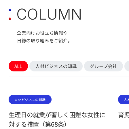
C
O
L
U
M
N
企業向けお役立ち情報や
日総の取り組みをご紹介。
ALL
人材ビジネスの知識
グループ会社
人材ビジネスの知識
人
生理日の就業が著しく困難な女性に
育
対する措置（第68条）