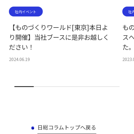
社内イベント
社
【ものづくりワールド[東京]本日よ
もの
り開催】当社ブースに是非お越しく
ス
ださい！
た
2024.06.19
2023.
日総コラムトップへ戻る