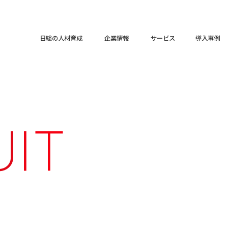
日総の人材育成
企業情報
サービス
導入事例
U
I
T