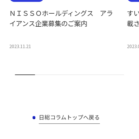
ＮＩＳＳＯホールディングス アラ
すい
イアンス企業募集のご案内
載
2023.11.21
2023.
日総コラムトップへ戻る