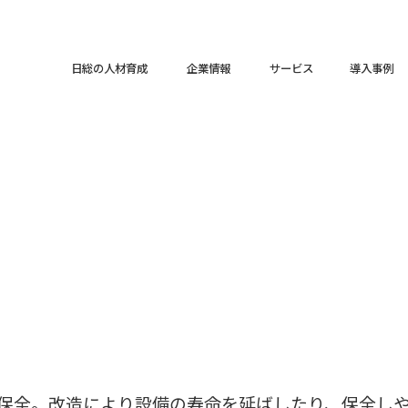
日総の人材育成
企業情報
サービス
導入事例
ceの略。改良保全。改造により設備の寿命を延ばしたり、保