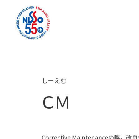
しーえむ
ＣＭ
Corrective Maintenan