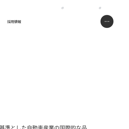
IR
NISSO HOLDINGS
JP
EN
採用情報
求人情報サイト
お問い合わせ
01：2015を基準とした自動車産業の国際的な品