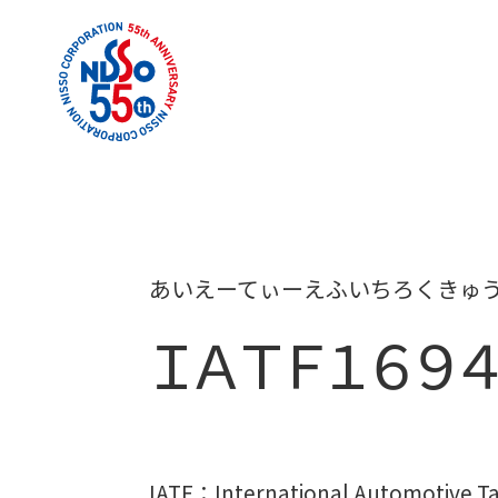
あいえーてぃーえふいちろくきゅ
ＩＡＴＦ１６９
IATF：International Autom