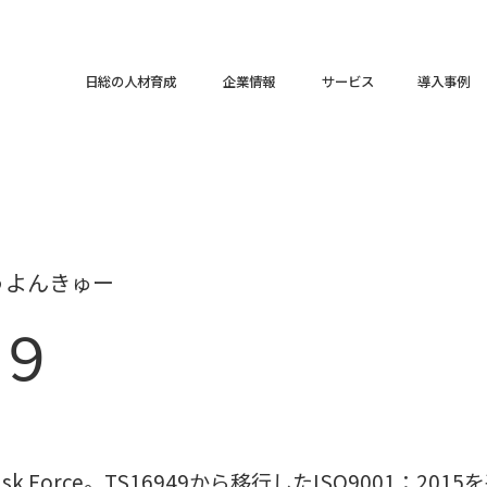
日総の人材育成
企業情報
サービス
導入事例
うよんきゅー
４９
otive Task Force。TS16949から移行したISO90