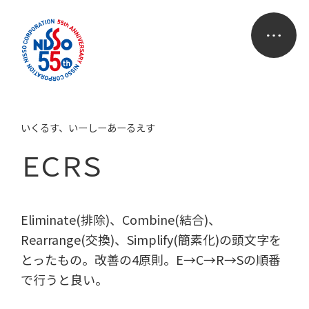
いくるす、いーしーあーるえす
ＥＣＲＳ
Eliminate(排除)、Combine(結合)、
Rearrange(交換)、Simplify(簡素化)の頭文字を
とったもの。改善の4原則。E→C→R→Sの順番
で行うと良い。