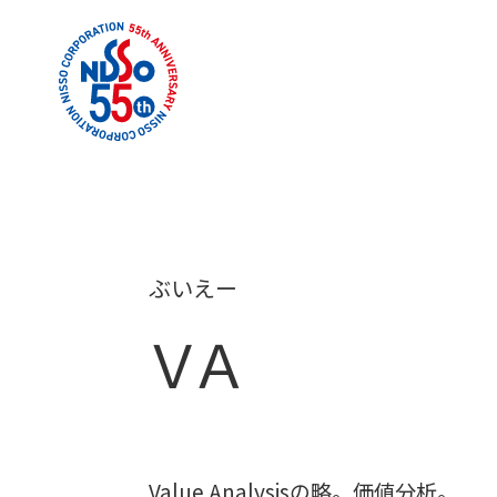
ぶいえー
ＶＡ
Value Analysisの略。価値分析。