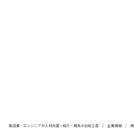
製造業・エンジニアの人材派遣・紹介・請負の日総工産
企業情報
拠