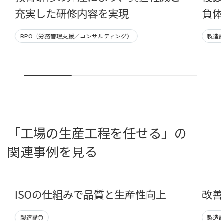
充実した研修内容を実現
負
BPO（労務管理支援／コンサルティング）
製造
「工場の生産工程を任せる」の
関連事例を見る
ISOの仕組みで品質と生産性向上
改善
製造請負
製造