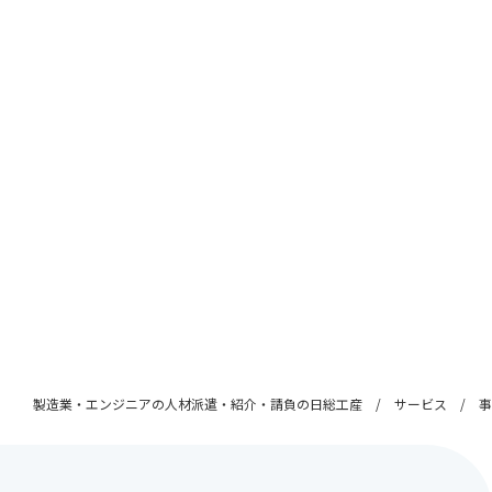
製造業・エンジニアの人材派遣・紹介・請負の日総工産
サービス
事