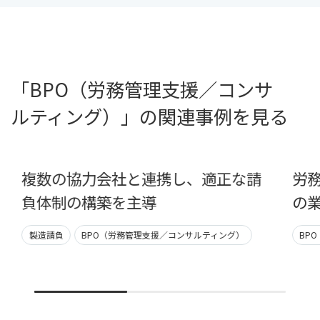
「BPO（労務管理支援／コンサ
ルティング）」の関連事例を見る
複数の協力会社と連携し、適正な請
労
負体制の構築を主導
の
製造請負
BPO（労務管理支援／コンサルティング）
BP