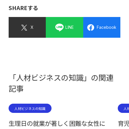
SHAREする
X
LINE
Facebook
「人材ビジネスの知識」の関連
記事
人材ビジネスの知識
人
生理日の就業が著しく困難な女性に
育児