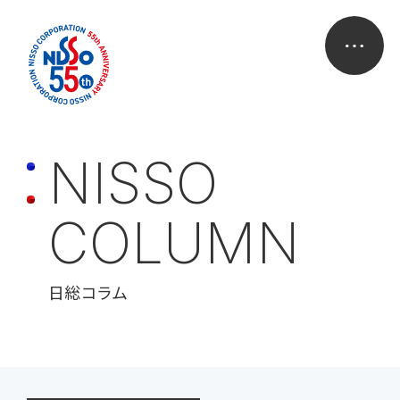
N
I
S
S
O
C
O
L
U
M
N
日総コラム