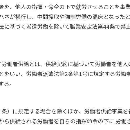
者を、他人の指揮・命令の下で就労させることを事
ハネが横行し、中間搾取や強制労働の温床となった
法に基づく派遣労働を除いて職業安定法第44条で禁
て労働者供給とは、供給契約に基づいて労働者を他人
とをいい、労働者派遣法第2条第1号に規定する労働
する。
45 条）に規定する場合を除くほか、労働者供給事業
から供給される労働者を自らの指揮命令の下に 労働