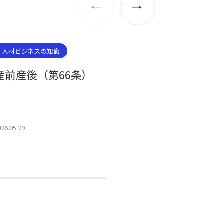
人材ビジネスの知識
人材ビジネ
産前産後（第66条）
産前産後
026.05.29
2026.04.30