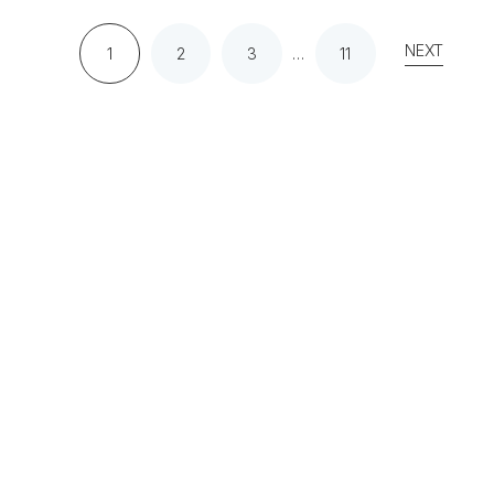
NEXT
1
2
3
…
11