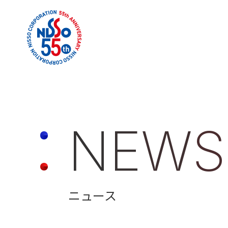
N
E
W
S
ニュース