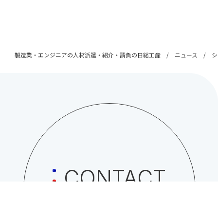
製造業・エンジニアの人材派遣・紹介・請負の日総工産
ニュース
シ
CONTACT
日総工産株式会社への
お問い合わせはこちら