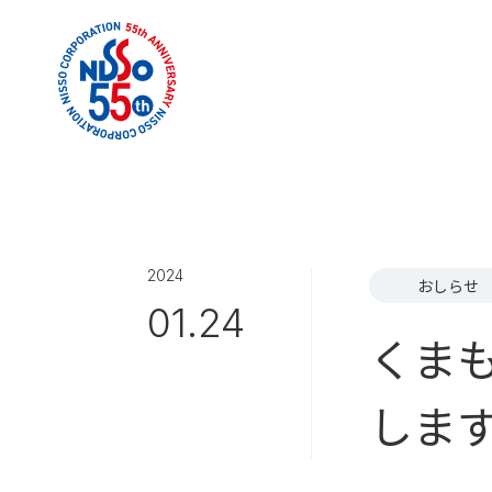
2024
おしらせ
01.24
くま
しま