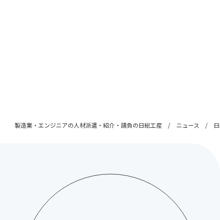
製造業・エンジニアの人材派遣・紹介・請負の日総工産
ニュース
日