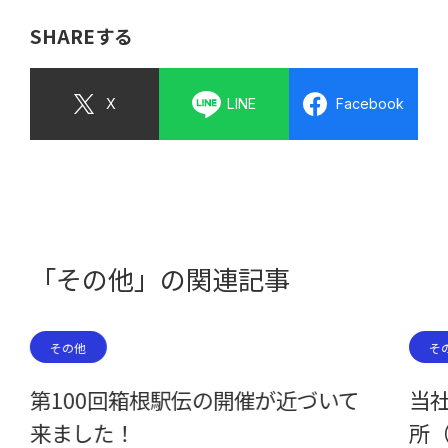
SHAREする
X
LINE
Facebook
「その他」の関連記事
その他
そ
第100回箱根駅伝の開催が近づいて
当
来ました！
所