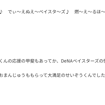
♪ でぃ～えぬえ～ベイスタ～ズ♪ 燃～え～るほ
くんの応援の甲斐もあってか、DeNAベイスターズの
おまんじゅうももらって大満足のせいぞうくんでし