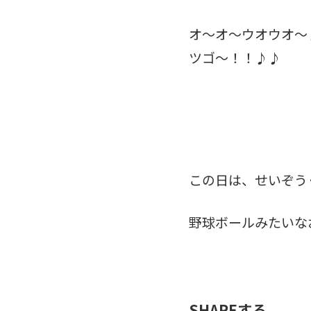
オ～オ～ウオウオ～
ツゴ～！！♪♪
この日は、せいぞう
野球ボールみたいな
SHAREする