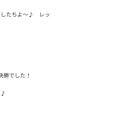
～したちよ～♪ レッ
快勝でした！
た♪