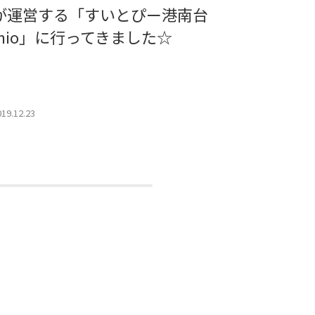
が運営する「すいとぴー港南台
社員が
mio」に行ってきました☆
ク」応
☆
019.12.23
2019.12.02