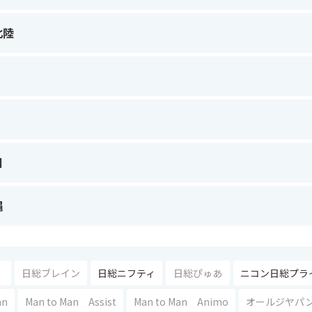
北陸
国
縄
日総ブレイン
日総ニフティ
日総ぴゅあ
ニコン日総プラ
an
Man to Man Assist
Man to Man Animo
オールジヤパ