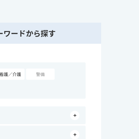
ーワード
から
探す
看護／介護
警備