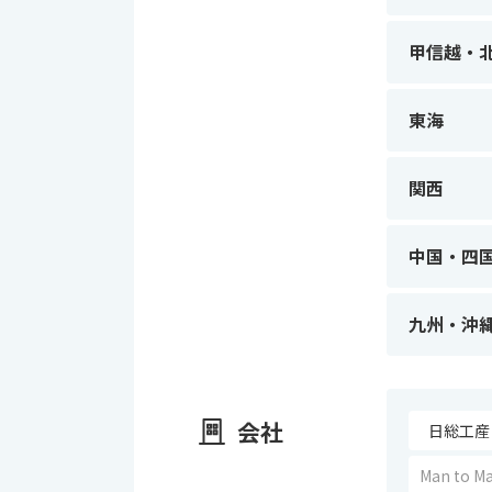
甲信越・
東海
関西
中国・四
九州・沖
会社
日総工産
Man to M