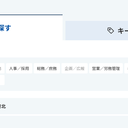
探す
キ
務
人事／採用
総務／庶務
企画／広報
営業／労務管理
東北