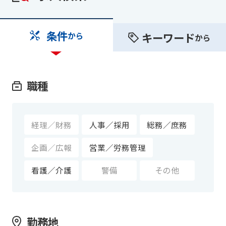
条件
キーワード
から
から
職種
経理／財務
人事／採用
総務／庶務
企画／広報
営業／労務管理
看護／介護
警備
その他
勤務地