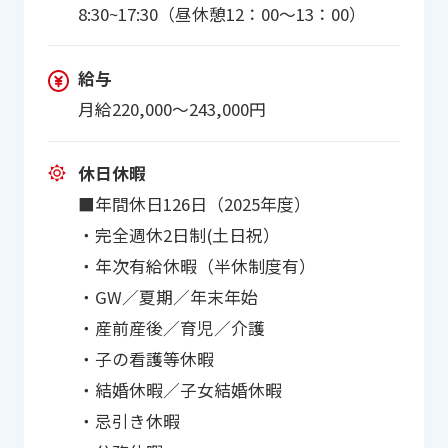
8:30~17:30（昼休憩12：00～13：00）
給与
月給220,000～243,000円
休日休暇
■年間休⽇126⽇（2025年度）
・完全週休2⽇制(⼟⽇祝）
・年次有給休暇（半休制度有）
・GW／夏期／年末年始
・産前産後／育児／介護
・⼦の看護等休暇
・結婚休暇／⼦⼥結婚休暇
・忌引き休暇