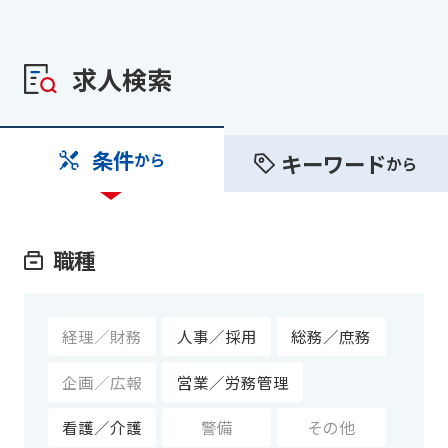
求人検索
条件
キーワード
から
から
職種
経理／財務
人事／採用
総務／庶務
企画／広報
営業／労務管理
看護／介護
警備
その他