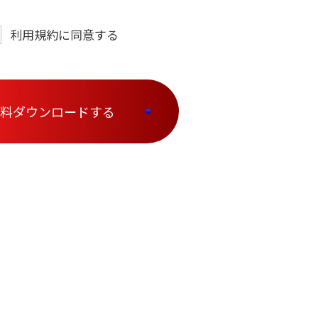
でお送りするものです。ご回答させていた
たは全部を、その他の目的で使用されるこ
利用規約に同意する
ます。
ては適切なご対応を行うため、必要に応じ
連絡を取らせていただく場合もございます
了承ください。
料ダウンロードする
きましては、こちらをご確認ください
は
こちら
リシーにつきましてはこちらをご確認くだ
リティポリシー」は
こちら
ついて
ついてページをご確認ください 「個人情
」は
こちら
これらに伴う当社または第三者の情報提供
）により生じる一切の損害（精神的苦痛、
たはその他の金銭的損失を含む一切の不利