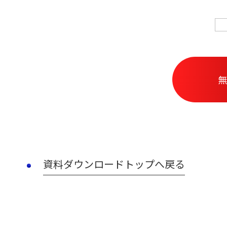
させていただく目的
だいた内容の一部ま
とは堅くお断り致し
お問合せ内容によっ
て当社の担当者から
ので、あらかじめご
無
情報管理について
サイトポリシーにつ
「サイトポリシー」
情報セキュリティポ
さい 「情報セキュ
個人情報の取扱いに
個人情報の取扱いに
資料ダウンロードトップへ戻る
報の取扱いについて
当社の責任
当サイトのご利用（
行為などを含みます
求職活動の中断、ま