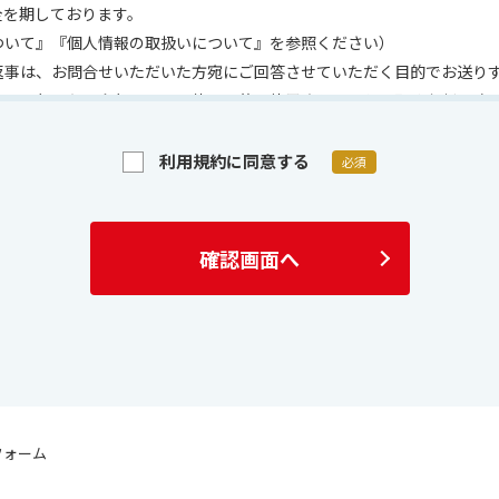
全を期しております。
ついて』『個人情報の取扱いについて』を参照ください）
返事は、お問合せいただいた方宛にご回答させていただく目的でお送り
容の一部または全部を、その他の目的で使用されることは堅くお断り致
ては適切なご対応を行うため、必要に応じて当社の担当者から連絡を取
らかじめご了承ください。
利用規約に同意する
必須
きましては、こちらをご確認ください 「サイトポリシー」は
こちら
確認画面へ
リシーにつきましてはこちらをご確認ください 「情報セキュリティポ
ついて
ついてページをご確認ください 「個人情報の取扱いについて」は
こち
フォーム
これらに伴う当社または第三者の情報提供行為などを含みます）により
の中断、またはその他の金銭的損失を含む一切の不利益）につき、当社