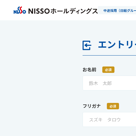
中途採用（日総グル
エントリ
お名前
必須
フリガナ
必須