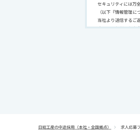
セキュリティには万
（以下『情報管理に
当社より送信するご
させていただいた内
お問合せ内容によっ
ございますので、あ
情報管理について
サイトポリシーにつ
情報セキュリティポ
個人情報の取扱いに
個人情報の取扱いに
当社の責任
日総工産の中途採用（本社・全国拠点）
求人応募
当サイトのご利用（
神的苦痛、求職活動