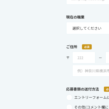
現在の職業
ご住所
必須
〒
－
応募書類の
送付方法
必
エントリーフォーム
その他(コメント欄に