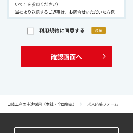
いて』を参照ください）
当社より送信するご返事は、お問合せいただいた方宛
にご回答させていただく目的でお送りするものです。
ご回答させていただいた内容の一部または全部を、そ
利用規約に同意する
必須
の他の目的で使用されることは堅くお断り致します。
お問合せ内容によっては適切なご対応を行うため、必
要に応じて当社の担当者から連絡を取らせていただく
確認画面へ
場合もございますので、あらかじめご了承ください。
情報管理について
サイトポリシーにつきましては、こちらをご確認くだ
さい 「サイトポリシー」は
こちら
情報セキュリティポリシーにつきましてはこちらをご
日総工産の中途採用（本社・全国拠点）
求人応募フォーム
確認ください 「情報セキュリティポリシー」は
こち
ら