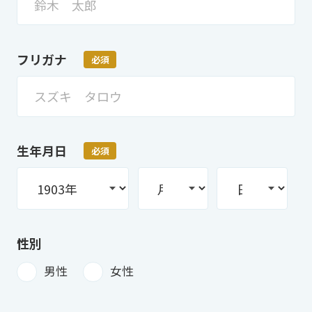
フリガナ
必須
生年月日
必須
性別
男性
女性