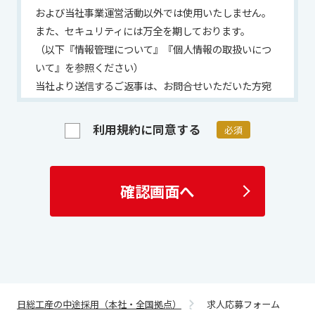
および当社事業運営活動以外では使用いたしません。
また、セキュリティには万全を期しております。
（以下『情報管理について』『個人情報の取扱いにつ
いて』を参照ください）
当社より送信するご返事は、お問合せいただいた方宛
にご回答させていただく目的でお送りするものです。
ご回答させていただいた内容の一部または全部を、そ
利用規約に同意する
必須
の他の目的で使用されることは堅くお断り致します。
お問合せ内容によっては適切なご対応を行うため、必
要に応じて当社の担当者から連絡を取らせていただく
確認画面へ
場合もございますので、あらかじめご了承ください。
情報管理について
サイトポリシーにつきましては、こちらをご確認くだ
さい 「サイトポリシー」は
こちら
情報セキュリティポリシーにつきましてはこちらをご
日総工産の中途採用（本社・全国拠点）
求人応募フォーム
確認ください 「情報セキュリティポリシー」は
こち