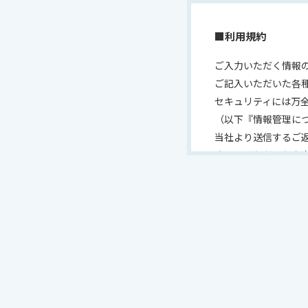
■利用規約
ご入力いただく情報
ご記入いただいた各
セキュリティには万
（以下『情報管理に
当社より送信するご
させていただいた内
お問合せ内容によっ
ございますので、あ
情報管理について
サイトポリシーにつ
情報セキュリティポ
個人情報の取扱いに