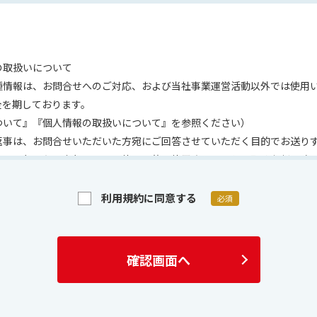
の取扱いについて
種情報は、お問合せへのご対応、および当社事業運営活動以外では使用
全を期しております。
ついて』『個人情報の取扱いについて』を参照ください）
返事は、お問合せいただいた方宛にご回答させていただく目的でお送り
容の一部または全部を、その他の目的で使用されることは堅くお断り致
ては適切なご対応を行うため、必要に応じて当社の担当者から連絡を取
らかじめご了承ください。
利用規約に同意する
必須
きましては、こちらをご確認ください 「サイトポリシー」は
こちら
確認画面へ
リシーにつきましてはこちらをご確認ください 「情報セキュリティポ
ついて