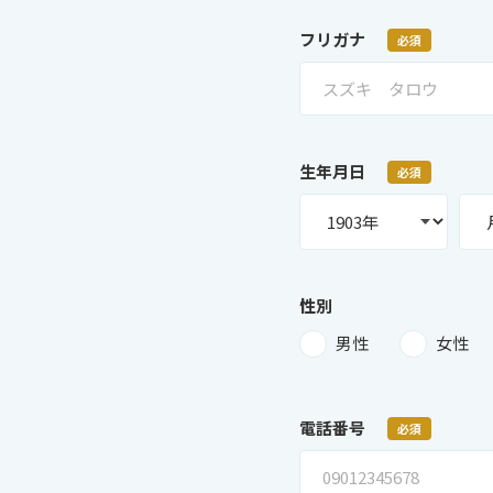
フリガナ
必須
生年月日
必須
性別
男性
女性
電話番号
必須